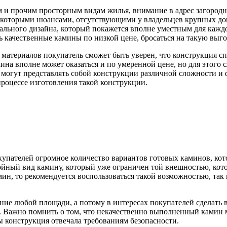
и прочим просторным видам жилья, внимание в адрес загородн
некоторыми нюансами, отсутствующими у владельцев крупных до
ьного дизайна, который покажется вполне уместным для каждого
 качественные камины по низкой цене, бросаться на такую выго
материалов покупатель сможет быть уверен, что конструкция сп
мина вполне может оказаться и по умеренной цене, но для этого
могут представлять собой конструкции различной сложности и ф
процессе изготовления такой конструкции.
пателей огромное количество вариантов готовых каминов, кото
тойный вид камину, который уже ограничен той внешностью, ко
ин, то рекомендуется воспользоваться такой возможностью, так 
е любой площади, а потому в интересах покупателей сделать в
Важно помнить о том, что некачественно выполненный камин м
ы конструкция отвечала требованиям безопасности.