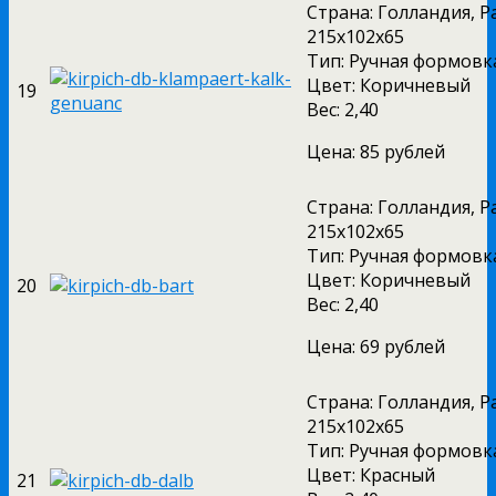
Страна: Голландия, Р
215х102х65
Тип: Ручная формовк
Цвет: Коричневый
19
Вес: 2,40
Цена: 85 рублей
Страна: Голландия, Р
215х102х65
Тип: Ручная формовк
Цвет: Коричневый
20
Вес: 2,40
Цена: 69 рублей
Страна: Голландия, Р
215х102х65
Тип: Ручная формовк
Цвет: Красный
21