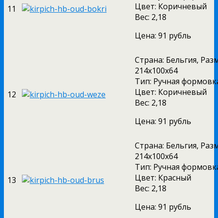
Цвет: Коричневый
11
Вес: 2,18
Цена: 91 рубль
Страна: Бельгия, Раз
214x100x64
Тип: Ручная формовк
Цвет: Коричневый
12
Вес: 2,18
Цена: 91 рубль
Страна: Бельгия, Раз
214x100x64
Тип: Ручная формовк
Цвет: Красный
13
Вес: 2,18
Цена: 91 рубль