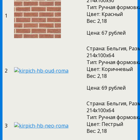
214x100x50
Тип: Ручная формовк
Цвет: Красный
1
Вес: 2,18
Цена: 67 рублей
Страна: Бельгия, Раз
214x100x64
Тип: Ручная формовк
Цвет: Коричневый
2
Вес: 2,18
Цена: 69 рублей
Страна: Бельгия, Раз
214x100x64
Тип: Ручная формовк
Цвет: Пестрый
3
Вес: 2,18