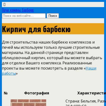
Печи, камины, барбекю
Кирпич для барбекю
Для строительства наших барбекю комплексов и
печей мы используем только лучшие строительные
материалы. На данной странице представлен
облицовочный кирпич, который вы можете выбрать
для отделки Вашего комплекса. Реализованные
проекты вы можете посмотреть в разделе «
Наши
работы
»
№
Фотография
Характерист
Страна: Бельгия, Раз