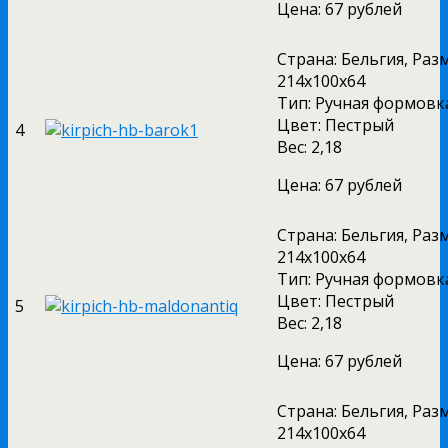
Цена: 67 рублей
Страна: Бельгия, Раз
214x100x64
Тип: Ручная формовк
Цвет: Пестрый
4
Вес: 2,18
Цена: 67 рублей
Страна: Бельгия, Раз
214x100x64
Тип: Ручная формовк
Цвет: Пестрый
5
Вес: 2,18
Цена: 67 рублей
Страна: Бельгия, Раз
214x100x64