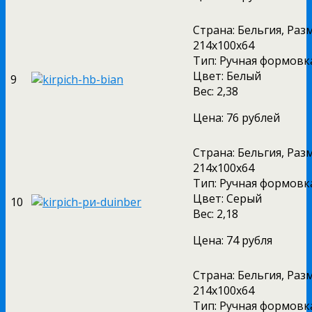
Страна: Бельгия, Раз
214x100x64
Тип: Ручная формовк
Цвет: Белый
9
Вес: 2,38
Цена: 76 рублей
Страна: Бельгия, Раз
214x100x64
Тип: Ручная формовк
Цвет: Серый
10
Вес: 2,18
Цена: 74 рубля
Страна: Бельгия, Раз
214x100x64
Тип: Ручная формовк