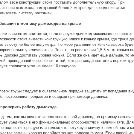
елом весе конструкции стоит поставить дополнительную опору. При
вышении дымохода над крышей более 2 метров для крепления стоит
ользовать систему растяжек.
бования к монтажу дымоходов на крыше
шим вариантом считается, если снаружи дымоход максимально короток.
можности стоит вывести конструкцию ближе к коньку крыши, где труба д
ть высоту не более полуметра. По мере удаления от конька высота буде
порционально увеличиваться. То есть на расстоянии 1,5-3 м. от конька в
бы должна достигать уровня конька. Если же она идет еще дальше, то 
ией, проведенной через конек, и той, которая соединяет его с верхом тру
дует соблюсти угол не более 10 градусов.
ловок трубы следует в обязательном порядке защитить от попадания вн
бы посторонних предметов и осадков при помощи дымника.
 проверить работу дымохода
ед тем, как вы начнете использовать свой дымоход по прямому назначе
дует убедиться в его функциональных способностях и наличии тяги. Для
но поднести горящую или только что потухшую спичку к нижней части ка
ачестве замены хорошо подойдет тонкая полоска бумаги. Если любой из 