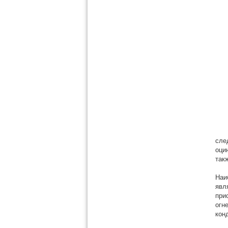
сле
оци
так
Наи
явл
при
огн
кон