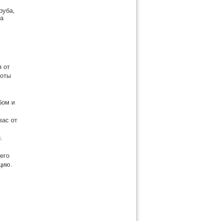
руба,
да
 от
боты
бом и
вас от
.
его
цию.