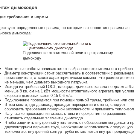
нтаж дымоходов
ие требования и нормы
ествуют определенные правила, по которым выполняется правильная
ановка дымохода:
Подключение отопительной печи к центральному
дымоходу
Монтажные работы начинаются от выбранного отопительного прибора.
Диаметр конструкции стоит рассчитывать в соответствии с рекоменд
производителя, а также характеристиками камина. Его размер должен
не меньше, чем диаметр выходного патрубка.
Исходя из требований ГОСТ, площадь дымового канала не должна бы
меньше 8 кв. см на 1 кВт мощности отопительного агрегата при услов
скорости дымовых газов 0,15-0,6 м/с.
Подключение проводится при помощи прямой трубы, тройника или отв
В том месте, где дымоход проходит перекрытия и стены, следует
соблюдать требования пожарной безопасности и применять теплоизо
На участке прохождения сквозь стены и перекрытия не разрешено
стыковать отдельные элементы дымохода.
Чтобы защитить внутренний утеплитель от образования конденсата п
двухконтурном варианте труб, необходимо использовать следующую
технологию: внутренний контур трубы вставляется внутрь предыдуще