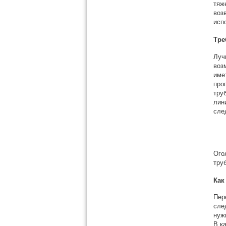
тяж
воз
исп
Тре
Луч
воз
име
про
тру
лин
сле
Ого
тру
Как
Пер
сле
нуж
В к