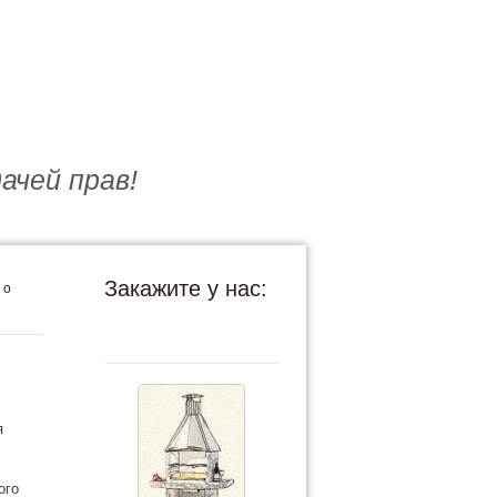
ачей прав!
Закажите у нас:
 о
я
ого