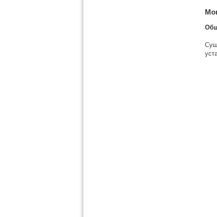
Мо
Общ
Сущ
уст