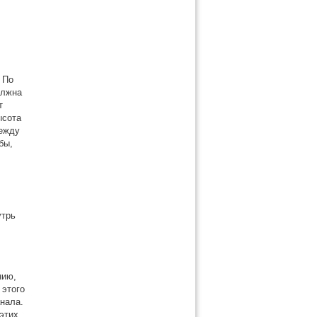
 По
олжна
т
ысота
между
бы,
утрь
нию,
 этого
нала.
этих