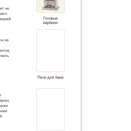
ит не
шего
Готовые
 вашей
барбекю
ты на
антов
ужить
Печи для бани
я
ироко
также
ении
й