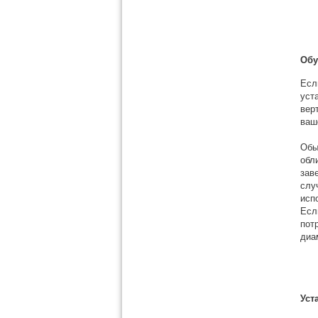
Обу
Есл
уст
вер
ваш
Обы
обл
зав
слу
исп
Есл
пот
диа
Уст