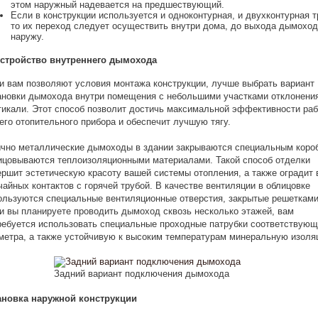
этом наружный надевается на предшествующий.
Если в конструкции используется и одноконтурная, и двухконтурная т
то их переход следует осуществить внутри дома, до выхода дымохо
наружу.
стройство внутреннего дымохода
и вам позволяют условия монтажа конструкции, лучше выбрать вариант
ановки дымохода внутри помещения с небольшими участками отклонения
тикали. Этот способ позволит достичь максимальной эффективности ра
его отопительного прибора и обеспечит лучшую тягу.
чно металлические дымоходы в здании закрываются специальным коро
ицовываются теплоизоляционными материалами. Такой способ отделки
ершит эстетическую красоту вашей системы отопления, а также оградит 
чайных контактов с горячей трубой. В качестве вентиляции в облицовке
ользуются специальные вентиляционные отверстия, закрытые решетками
и вы планируете проводить дымоход сквозь несколько этажей, вам
ребуется использовать специальные проходные патрубки соответствующ
метра, а также устойчивую к высоким температурам минеральную изоля
Задний вариант подключения дымохода
ановка наружной конструкции