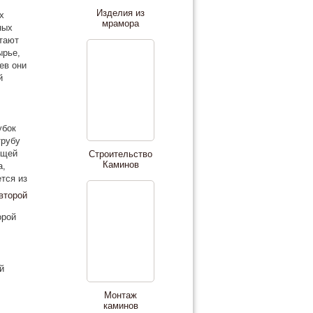
Изделия из
х
мрамора
ных
отают
ырье,
ев они
й
убок
трубу
бщей
Строительство
Каминов
а,
тся из
орой
й
Монтаж
каминов