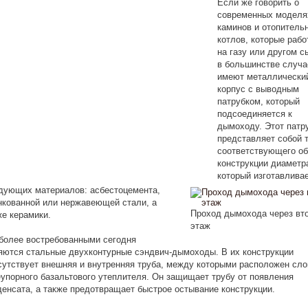
Если же говорить о
современных моделя
каминов и отопитель
котлов, которые раб
на газу или другом с
в большинстве случа
имеют металлически
корпус с выводным
патрубком, который
подсоединяется к
дымоходу. Этот патр
представляет собой 
соответствующего о
конструкции диаметр
который изготавливае
дующих материалов: асбестоцемента,
нкованной или нержавеющей стали, а
Проход дымохода через вт
же керамики.
этаж
более востребованными сегодня
яются стальные двухконтурные сэндвич-дымоходы. В их конструкции
сутствует внешняя и внутренняя труба, между которыми расположен сло
еупорного базальтового утеплителя. Он защищает трубу от появления
денсата, а также предотвращает быстрое остывание конструкции.