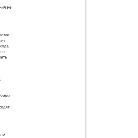
ния не
ь
астка
оит
охода
 не
вать
к
 более
ходят
ком