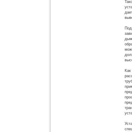
Так
уст
дае
выв
Под
зав
дым
обр
мож
дол
выс
Как
рас
тру
при
пре
про
пре
тра
уст
Уст
спе