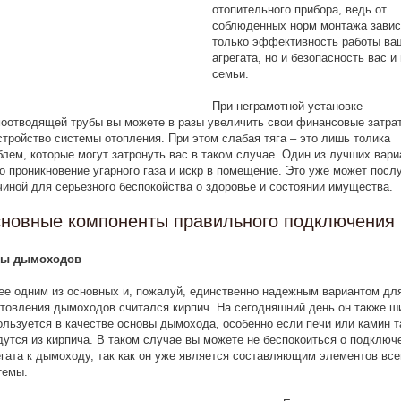
отопительного прибора, ведь от
соблюденных норм монтажа завис
только эффективность работы ва
агрегата, но и безопасность вас и
семьи.
При неграмотной установке
оотводящей трубы вы можете в разы увеличить свои финансовые затра
стройство системы отопления. При этом слабая тяга – это лишь толика
блем, которые могут затронуть вас в таком случае. Один из лучших вари
то проникновение угарного газа и искр в помещение. Это уже может посл
чиной для серьезного беспокойства о здоровье и состоянии имущества.
новные компоненты правильного подключения
ы дымоходов
ее одним из основных и, пожалуй, единственно надежным вариантом дл
отовления дымоходов считался кирпич. На сегодняшний день он также ш
ользуется в качестве основы дымохода, особенно если печи или камин 
дутся из кирпича. В таком случае вы можете не беспокоиться о подключ
егата к дымоходу, так как он уже является составляющим элементов все
темы.