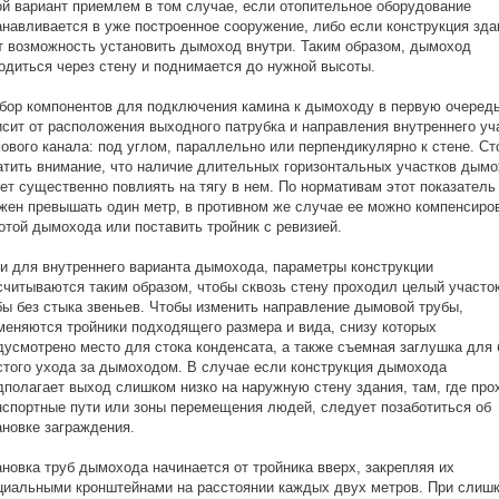
ой вариант приемлем в том случае, если отопительное оборудование
анавливается в уже построенное сооружение, либо если конструкция зда
т возможность установить дымоход внутри. Таким образом, дымоход
одиться через стену и поднимается до нужной высоты.
бор компонентов для подключения камина к дымоходу в первую очеред
исит от расположения выходного патрубка и направления внутреннего уч
ового канала: под углом, параллельно или перпендикулярно к стене. Ст
атить внимание, что наличие длительных горизонтальных участков дым
ет существенно повлиять на тягу в нем. По нормативам этот показатель
жен превышать один метр, в противном же случае ее можно компенсиро
отой дымохода или поставить тройник с ревизией.
 и для внутреннего варианта дымохода, параметры конструкции
считываются таким образом, чтобы сквозь стену проходил целый участо
бы без стыка звеньев. Чтобы изменить направление дымовой трубы,
меняются тройники подходящего размера и вида, снизу которых
дусмотрено место для стока конденсата, а также съемная заглушка для
стого ухода за дымоходом. В случае если конструкция дымохода
дполагает выход слишком низко на наружную стену здания, там, где про
нспортные пути или зоны перемещения людей, следует позаботиться об
ановке заграждения.
ановка труб дымохода начинается от тройника вверх, закрепляя их
циальными кронштейнами на расстоянии каждых двух метров. При слиш