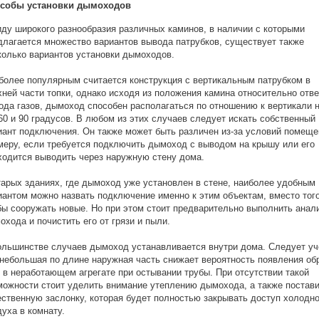
собы установки дымоходов
иду широкого разнообразия различных каминов, в наличии с которыми
длагается множество вариантов вывода патрубков, существует также
колько вариантов установки дымоходов.
более популярным считается конструкция с вертикальным патрубком в
хней части топки, однако исходя из положения камина относительно отв
ода газов, дымоход способен располагаться по отношению к вертикали н
 60 и 90 градусов. В любом из этих случаев следует искать собственный
иант подключения. Он также может быть различен из-за условий помеще
меру, если требуется подключить дымоход с выводом на крышу или его
ходится выводить через наружную стену дома.
тарых зданиях, где дымоход уже установлен в стене, наиболее удобным
иантом можно назвать подключение именно к этим объектам, вместо того
бы сооружать новые. Но при этом стоит предварительно выполнить анал
охода и почистить его от грязи и пыли.
ольшинстве случаев дымоход устанавливается внутри дома. Следует уч
 небольшая по длине наружная часть снижает вероятность появления об
и в неработающем агрегате при остывании трубы. При отсутствии такой
можности стоит уделить внимание утеплению дымохода, а также постав
ественную заслонку, которая будет полностью закрывать доступ холодно
духа в комнату.