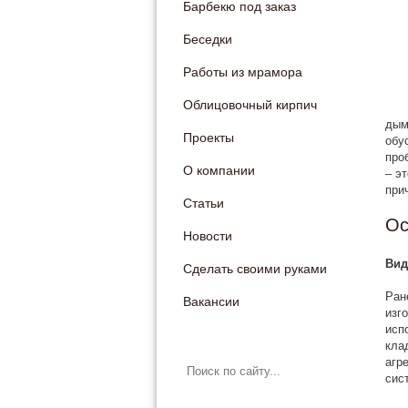
Барбекю под заказ
Беседки
Работы из мрамора
Облицовочный кирпич
дым
Проекты
обу
про
О компании
– э
при
Статьи
Ос
Новости
Вид
Сделать своими руками
Ран
Вакансии
изг
исп
кла
агр
сис