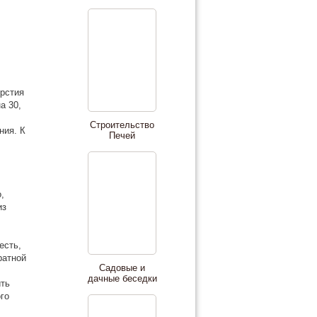
ерстия
а 30,
Строительство
ния. К
Печей
,
из
есть,
ратной
Садовые и
дачные беседки
ить
го