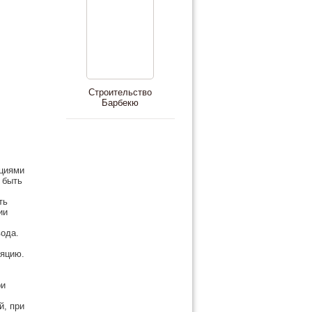
Строительство
Барбекю
ациями
 быть
ть
ии
ода.
ляцию.
ри
й, при