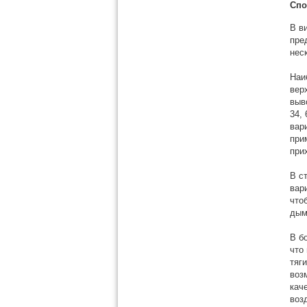
Спо
В в
пре
нес
Наи
вер
выв
34,
вар
при
при
В с
вар
что
дым
В б
что
тяг
воз
кач
воз