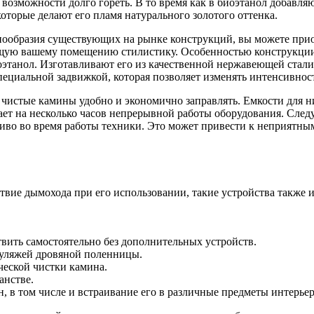
 возможности долго гореть. В то время как в биоэтанол добавля
оторые делают его пламя натурального золотого оттенка.
нообразия существующих на рынке конструкций, вы можете прио
щую вашему помещению стилистику. Особенностью конструкции 
оэтанол. Изготавливают его из качественной нержавеющей стали
пециальной задвижкой, которая позволяет изменять интенсивнос
чистые камины удобно и экономично заправлять. Емкости для них
ает на несколько часов непрерывной работы оборудования. Следу
иво во время работы техники. Это может привести к неприятны
ствие дымохода при его использовании, такие устройства также
вить самостоятельно без дополнительных устройств.
муляжей дровяной поленницы.
ческой чистки камина.
анстве.
н, в том числе и встраивание его в различные предметы интерьер