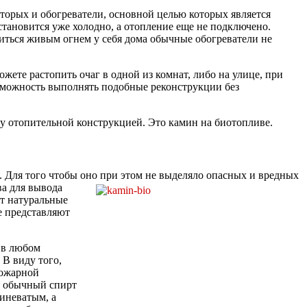
торых и обогреватели, основной целью которых является
становится уже холодно, а отопление еще не подключено.
адиться живым огнем у себя дома обычные обогреватели не
жете растопить очаг в одной из комнат, либо на улице, при
озможность выполнять подобные реконструкции без
ру отопительной конструкцией. Это камин на биотопливе.
. Для того чтобы оно при этом не выделяло опасных и вредных
ва для вывода
ят натуральные
е представляют
 в любом
 В виду того,
пожарной
о обычный спирт
синеватым, а