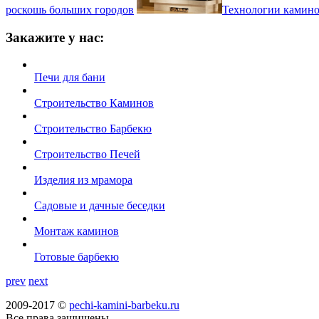
роскошь больших городов
Технологии камин
Закажите у нас:
Печи для бани
Строительство Каминов
Строительство Барбекю
Строительство Печей
Изделия из мрамора
Садовые и дачные беседки
Монтаж каминов
Готовые барбекю
prev
next
2009-2017 ©
pechi-kamini-barbeku.ru
Все права защищены