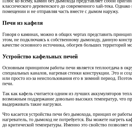
Плюс ко всему, камин без дымохода представляет собой ориги
классического деревенского до современного хай-тека. Однак
помещении и не отправляя часть вместе с дымом наружу.
Печи из кафеля
Говоря о каминах, можно в общих чертах представить принцип 
этом, не подключаясь к собственному дымоходу, данную конст
качестве основного источника, обогрев больших территорий мо
Устройство кафельных печей
Основным принципом работы печи является теплоотдача в ок
специальных каналов, нагревая стенки конструкции. Это и соз
или просто из-за неиспользования его в зимний период. Поэто
печи.
Так как кафель считается одним из лучших аккумуляторов тепл
возможным поддержание довольно высоких температур, что при
выдерживать такие нагрузки.
Что касается устройства печи без дымохода, принцип ее работы
нагреватель, то дымоход не потребуется. Вы можете нагреть ка
до критической температуры. Именно это свойство позволяет на