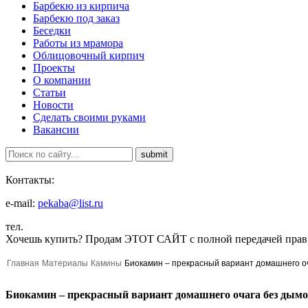
Барбекю из кирпича
Барбекю под заказ
Беседки
Работы из мрамора
Облицовочный кирпич
Проекты
О компании
Статьи
Новости
Сделать своими руками
Вакансии
Контакты:
e-mail:
pekaba@list.ru
тел.
Хочешь купить?
Продам ЭТОТ САЙТ с полной передачей прав
Главная
Материалы
Камины
Биокамин – прекрасный вариант домашнего о
Биокамин – прекрасный вариант домашнего очага без дымо