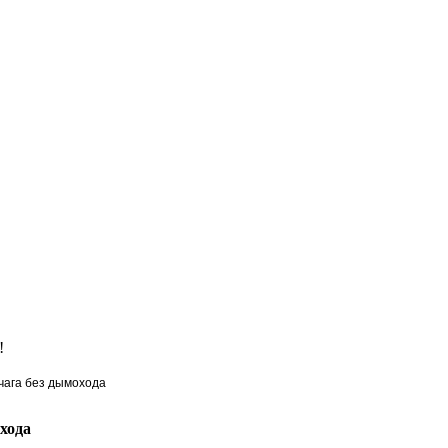
!
чага без дымохода
хода