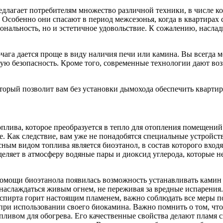
длагает потребителям множество различной техники, в числе ко
Особенно они спасают в период межсезонья, когда в квартирах 
циональность, но и эстетичное удовольствие. К сожалению, насл
ага дается проще в виду наличия печи или камина. Вы всегда мо
нную безопасность. Кроме того, современные технологии дают в
оторый позволит вам без установки дымохода обеспечить кварти
плива, которое преобразуется в тепло для отопления помещений
е.
Как следствие, вам уже не понадобятся специальные устройст
ным видом топлива является биоэтанол, в состав которого вход
еляет в атмосферу водяные пары и диоксид углерода, которые н
омощи биоэтанола появилась возможность устанавливать камин
аслаждаться живым огнем, не переживая за вредные испарения.
 спирта горит настоящим пламенем, важно соблюдать все меры 
при использовании своего биокамина. Важно помнить о том, чт
опливом для обогрева. Его качественные свойства делают пламя 