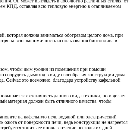
ения. Он может выглядеть в абсолютно различных стилях: от
внем КПД, оставляя всю тепловую энергию в отапливаемом
ей, которая должна заниматься обогревом целого дома, при
отря на всю экономичность использования биотоплива в
азом, чтобы дым уходил из помещения при помощи
жно соорудить дымоход в виду своеобразия конструкции дома
а. Сейчас это возможно, благодаря устройству кафельной
 повышает эффективность данного вида техники, но и делает
ый материал должен быть отличного качества, чтобы
становите на кафельную печь водяной или электрический
ть ожога от поверхности печи, ведь конструкция не нагреется
отребуется топить ее вновь в течение нескольких дней.