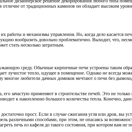
нальное дизайнерское решение декорирования любого типа помещ
о в отличие от традиционных каминов он обладает высоким уро
их работы и механизмы управления. Но, когда дело касается печ
рукцию вообразить довольно проблематично. Выходит, что, несм
жет стать несколько затратным.
ружающую среду. Обычные кирпичные печи устроены таким обр
дает лучистое тепло, идущее в помещение. Однако не всегда мо
му многие любители дачных домиков мечтают о печи без дымоход
а, его зачастую применяют в строительстве печей. Это не только
водит к накоплению большого количества тепла. Конечно, данн
 достаточно прост. Если в случае сжигания угля или дров, вы у
фель различными способами, при этом, не опасаясь за возможнос
греть печь из кафеля до такого состояния, при котором вам не п