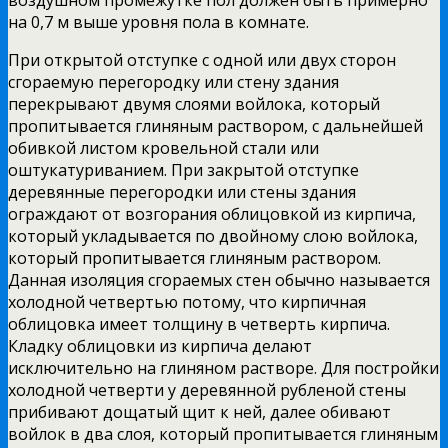
воздушном промежутке пол должен быть примерно
на 0,7 м выше уровня пола в комнате.
При открытой отступке с одной или двух сторон
сгораемую перегородку или стену здания
перекрывают двумя слоями войлока, который
пропитывается глиняным раствором, с дальнейшей
обивкой листом кровельной стали или
оштукатуриванием. При закрытой отступке
деревянные перегородки или стены здания
ограждают от возгорания облицовкой из кирпича,
который укладывается по двойному слою войлока,
который пропитывается глиняным раствором.
Данная изоляция сгораемых стен обычно называется
холодной четвертью потому, что кирпичная
облицовка имеет толщину в четверть кирпича.
Кладку облицовки из кирпича делают
исключительно на глиняном растворе. Для постройки
холодной четверти у деревянной рубленой стены
прибивают дощатый щит к ней, далее обивают
войлок в два слоя, который пропитывается глиняным