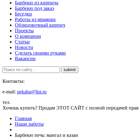
Барбекю из кирпича
Барбекю под заказ
Беседки
Работы из мрамора
Облицовочный кирпич
Проекты
О компании
Статьи
Новости
Сделать своими руками
Вакансии
Контакты:
e-mail:
pekaba@list.ru
тел.
Хочешь купить?
Продам ЭТОТ САЙТ с полной передачей прав
Главная
Наши работы
Барбекю печь: мангал и казан