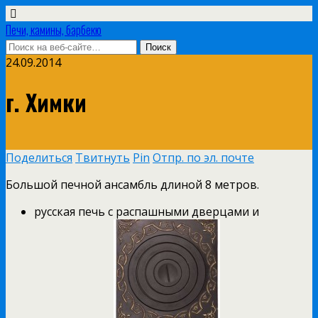
Печи, камины, барбекю
24.09.2014
г. Химки
Поделиться
Твитнуть
Pin
Отпр. по эл. почте
Большой печной ансамбль длиной 8 метров.
русская печь с распашными дверцами и