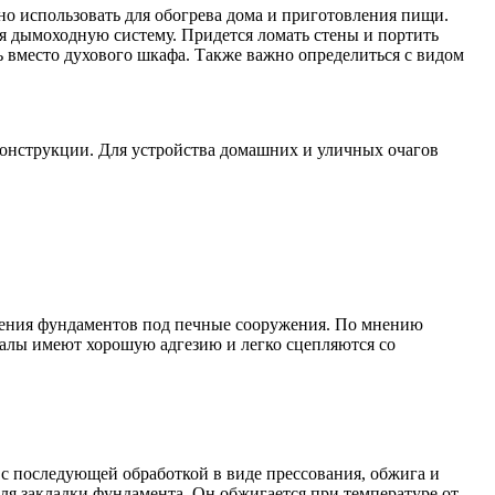
о использовать для обогрева дома и приготовления пищи.
ния дымоходную систему. Придется ломать стены и портить
ь вместо духового шкафа. Также важно определиться с видом
 конструкции. Для устройства домашних и уличных очагов
едения фундаментов под печные сооружения. По мнению
иалы имеют хорошую адгезию и легко сцепляются со
 с последующей обработкой в виде прессования, обжига и
ля закладки фундамента. Он обжигается при температуре от