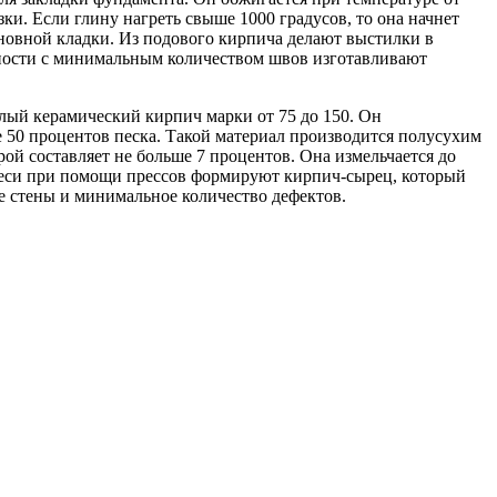
ки. Если глину нагреть свыше 1000 градусов, то она начнет
сновной кладки. Из подового кирпича делают выстилки в
хности с минимальным количеством швов изготавливают
лый керамический кирпич марки от 75 до 150. Он
е 50 процентов песка. Такой материал производится полусухим
рой составляет не больше 7 процентов. Она измельчается до
смеси при помощи прессов формируют кирпич-сырец, который
е стены и минимальное количество дефектов.