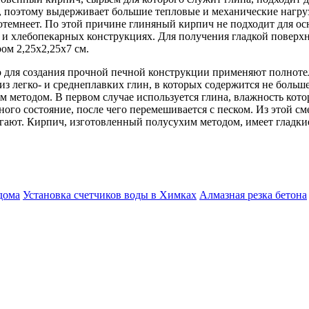
, поэтому выдерживает большие тепловые и механические нагруз
отемнеет. По этой причине глиняный кирпич не подходит для о
х и хлебопекарных конструкциях. Для получения гладкой повер
ом 2,25х2,25х7 см.
 для создания прочной печной конструкции применяют полноте
из легко- и среднеплавких глин, в которых содержится не больш
м методом. В первом случае используется глина, влажность кото
ого состояние, после чего перемешивается с песком. Из этой 
гают. Кирпич, изготовленный полусухим методом, имеет гладки
дома
Установка счетчиков воды в Химках
Алмазная резка бетона