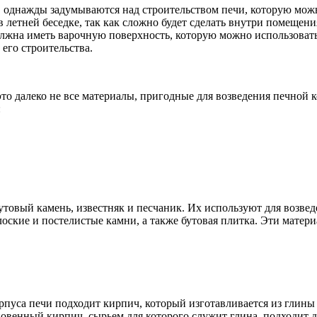
 однажды задумываются над строительством печи, которую можн
 в летней беседке, так как сложно будет сделать внутри помеще
должна иметь варочную поверхность, которую можно использоват
его строительства.
это далеко не все материалы, пригодные для возведения печной
:
утовый камень, известняк и песчаник. Их используют для возв
оские и постелистые камни, а также бутовая плитка. Эти матер
рпуса печи подходит кирпич, который изготавливается из глины
венный кирпич, сырьем для которого служит глина, подходит д