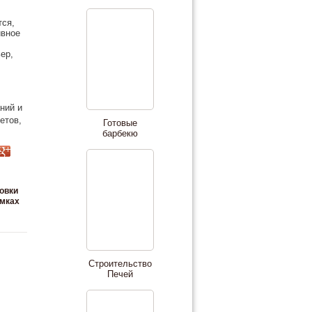
тся,
ивное
ер,
ний и
етов,
Готовые
барбекю
овки
имках
Строительство
Печей