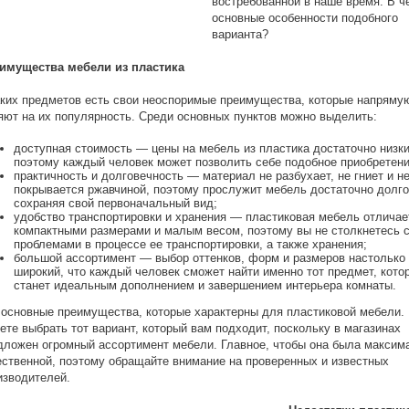
востребованной в наше время. В ч
основные особенности подобного
варианта?
имущества мебели из пластика
аких предметов есть свои неоспоримые преимущества, которые напряму
яют на их популярность. Среди основных пунктов можно выделить:
доступная стоимость — цены на мебель из пластика достаточно низки
поэтому каждый человек может позволить себе подобное приобретени
практичность и долговечность — материал не разбухает, не гниет и н
покрывается ржавчиной, поэтому прослужит мебель достаточно долго
сохраняя свой первоначальный вид;
удобство транспортировки и хранения — пластиковая мебель отличае
компактными размерами и малым весом, поэтому вы не столкнетесь 
проблемами в процессе ее транспортировки, а также хранения;
большой ассортимент — выбор оттенков, форм и размеров настолько
широкий, что каждый человек сможет найти именно тот предмет, кото
станет идеальным дополнением и завершением интерьера комнаты.
 основные преимущества, которые характерны для пластиковой мебели.
ете выбрать тот вариант, который вам подходит, поскольку в магазинах
дложен огромный ассортимент мебели. Главное, чтобы она была максим
ественной, поэтому обращайте внимание на проверенных и известных
изводителей.