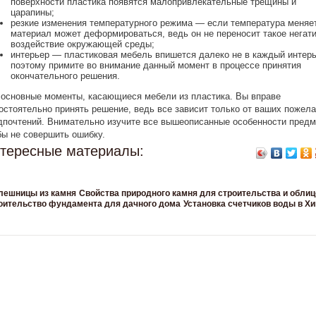
поверхности пластика появятся малопривлекательные трещины и
царапины;
резкие изменения температурного режима — если температура меняе
материал может деформироваться, ведь он не переносит такое негат
воздействие окружающей среды;
интерьер — пластиковая мебель впишется далеко не в каждый интерь
поэтому примите во внимание данный момент в процессе принятия
окончательного решения.
 основные моменты, касающиеся мебели из пластика. Вы вправе
остоятельно принять решение, ведь все зависит только от ваших пожела
дпочтений. Внимательно изучите все вышеописанные особенности предм
бы не совершить ошибку.
тересные материалы:
лешницы из камня
Свойства природного камня для строительства и облиц
оительство фундамента для дачного дома
Установка счетчиков воды в Х