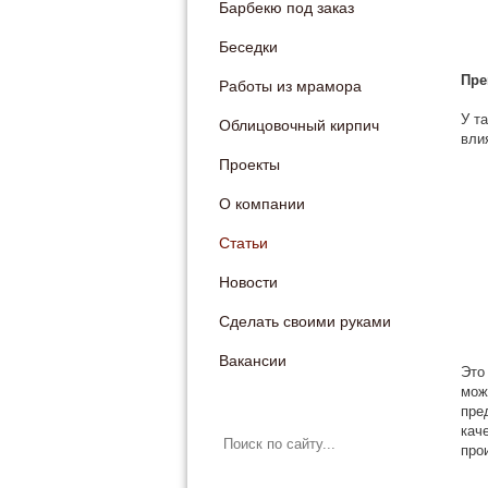
Барбекю под заказ
Беседки
Пре
Работы из мрамора
У т
Облицовочный кирпич
вли
Проекты
О компании
Статьи
Новости
Сделать своими руками
Вакансии
Это
мож
пре
кач
про