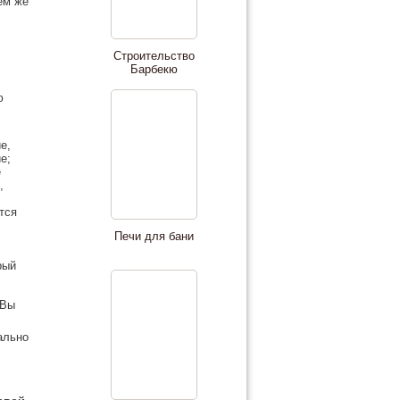
ем же
Строительство
Барбекю
ю
е,
е;
е
,
тся
с
Печи для бани
рый
 Вы
ально