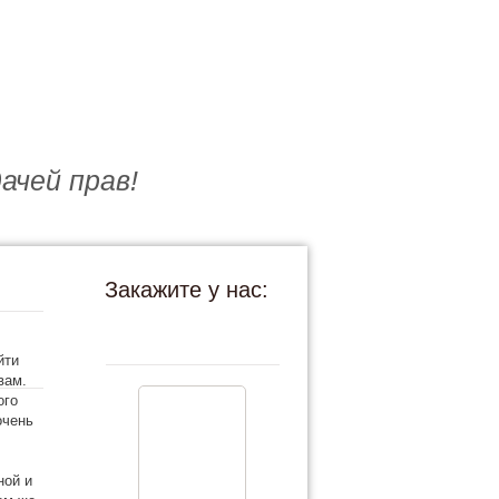
ачей прав!
Закажите у нас:
йти
вам.
ого
очень
ной и