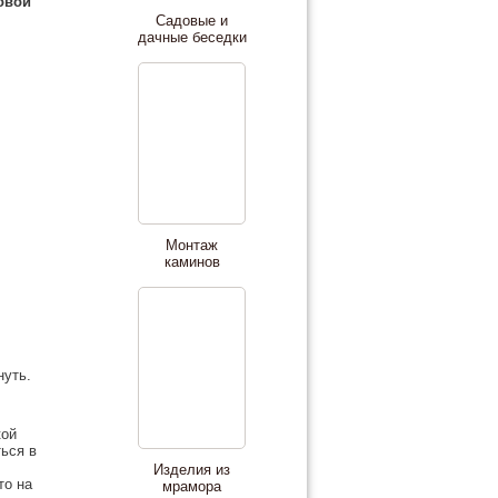
овой
Садовые и
дачные беседки
Монтаж
каминов
нуть.
кой
ься в
Изделия из
то на
мрамора