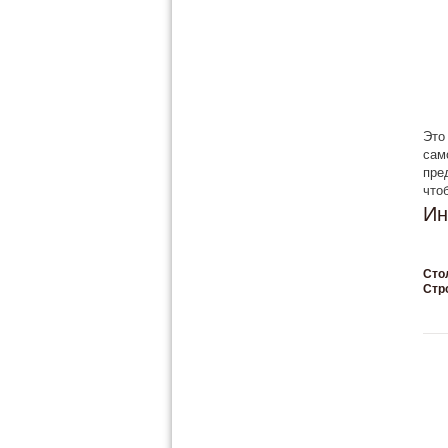
Это
сам
пре
что
Ин
Сто
Стр