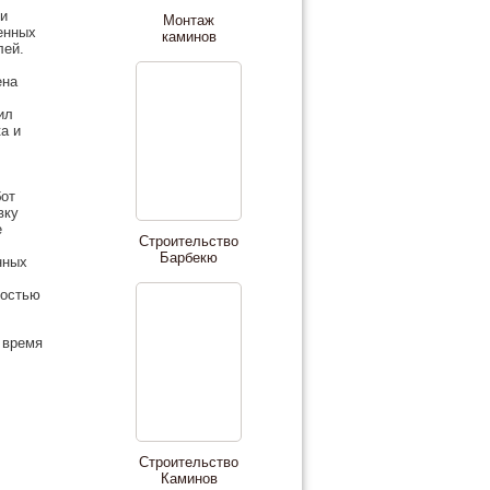
 и
Монтаж
енных
каминов
лей.
ена
ил
а и
,
бот
вку
е
Строительство
Барбекю
нных
ностью
 время
Строительство
Каминов