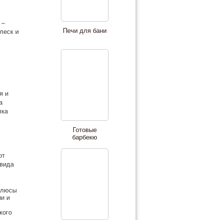
 –
Печи для бани
леск и
я и
а
лка
Готовые
барбекю
от
 вида
плюсы
ии и
кого