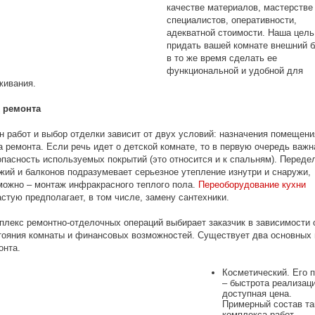
качестве материалов, мастерстве
специалистов, оперативности,
адекватной стоимости. Наша цель
придать вашей комнате внешний б
в то же время сделать ее
функциональной и удобной для
живания.
 ремонта
н работ и выбор отделки зависит от двух условий: назначения помещени
а ремонта. Если речь идет о детской комнате, то в первую очередь важн
опасность используемых покрытий (это относится и к спальням). Переде
жий и балконов подразумевает серьезное утепление изнутри и снаружи,
можно – монтаж инфракрасного теплого пола.
Переоборудование кухни
астую предполагает, в том числе, замену сантехники.
плекс ремонтно-отделочных операций выбирает заказчик в зависимости 
тояния комнаты и финансовых возможностей. Существует два основных
онта.
Косметический. Его 
– быстрота реализац
доступная цена.
Примерный состав та
комплекса работ –