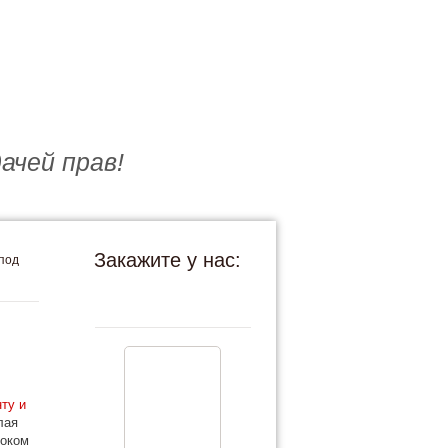
ачей прав!
Закажите у нас:
под
ту и
лая
соком