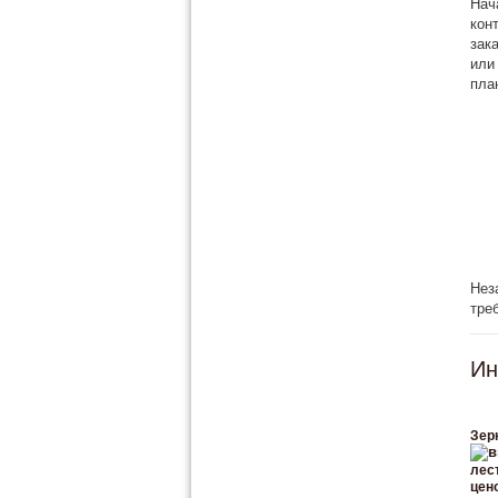
Нач
кон
зак
или
пла
Нез
тре
Ин
Зер
лес
цен