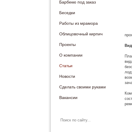
Барбекю под заказ
Беседки
Работы из мрамора
Облицовочный кирпич
про
Проекты
Вид
О компании
Пла
вид
Статьи
без
лод
Новости
воз
зач
Сделать своими руками
Ком
Вакансии
сос
рем