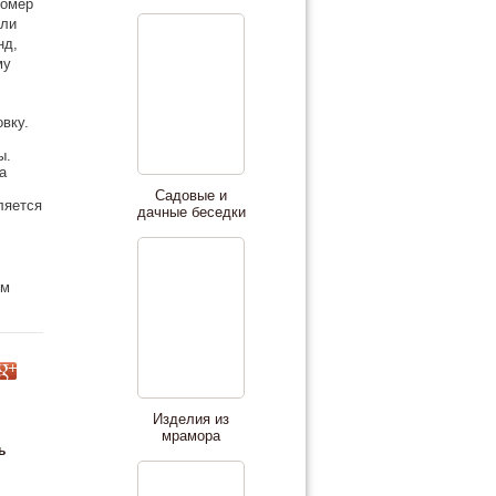
номер
или
нд,
му
вку.
ы.
а
Садовые и
ляется
дачные беседки
ем
Изделия из
мрамора
ь