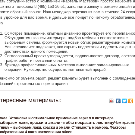
ать сотрудничество с компанией «Картель Мастеров» просто: наберите 
тактного телефона 8 (495) 150-36-51, заполните заявку в режиме онлайн 
ажите обратный звонок. Наш менеджер перезвонит вам в течение 24 секу
 в удобное для вас время, и дальше все пойдет по четкому отработанно
ну:
Осмотрев помещение, опытный дизайнер проектирует его перепланиро
Обсуждаются нюансы интерьера, подбор мебели в соответствии с
выбранным стилем, формируется новый облик ремонтируемой комнат
Наш специалист подскажет, как скрыть недостатки и сделать акцент н
достоинствах данного помещения.
Согласованный проект утверждается, подписывается договор, состав
график работ и поэтапной оплаты.
Бригада профессиональных мастеров выполняет запланированные
операции. Руководство осуществляет опытный прораб.
ависимо от объема работ, ремонт комнаты будет выполнен с соблюдени
бований строительных норм и правил.
тересные материалы:
кала. Установка и оптимальное применение зеркал в интерьере
Чем красит
тницу – выбираем лаки, краски и эмали
Стоимость мрамора. Факторы
ообразования
4 шага наклеивания обоев