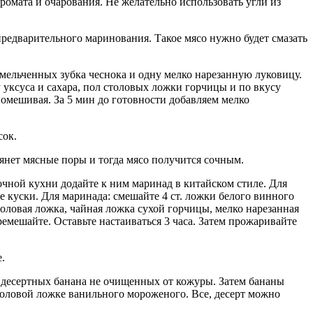
ромата и очарования. Не желательно использовать угли из
редварительного маринования. Такое мясо нужно будет смазать
измельченных зубка чеснока и одну мелко нарезанную луковицу.
 уксуса и сахара, пол столовых ложки горчицы и по вкусу
омешивая. За 5 мин до готовности добавляем мелко
сок.
янет мясные поры и тогда мясо получится сочным.
чной кухни додайте к ним маринад в китайском стиле. Для
куски. Для маринада: смешайте 4 ст. ложки белого винного
толовая ложка, чайная ложка сухой горчицы, мелко нарезанная
емешайте. Оставьте настаиваться 3 часа. Затем прожаривайте
.
х десертных банана не очищенных от кожуры. Затем бананы
толовой ложке ванильного мороженого. Все, десерт можно