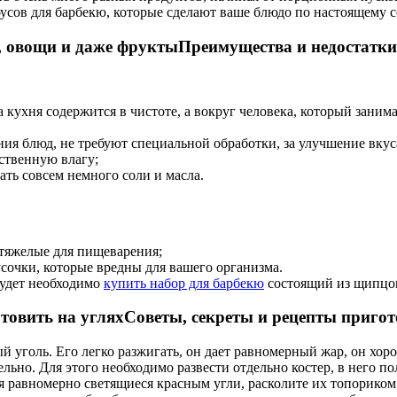
усов для барбекю, которые сделают ваше блюдо по настоящему 
Преимущества и недостатк
кухня содержится в чистоте, а вокруг человека, который заним
я блюд, не требуют специальной обработки, за улучшение вкуса
ственную влагу;
ть совсем немного соли и масла.
 тяжелые для пищеварения;
сочки, которые вредны для вашего организма.
будет необходимо
купить набор для барбекю
состоящий из щипцов
Советы, секреты и рецепты приго
й уголь. Его легко разжигать, он дает равномерный жар, он хор
льно. Для этого необходимо развести отдельно костер, в него п
ся равномерно светящиеся красным угли, расколите их топорико