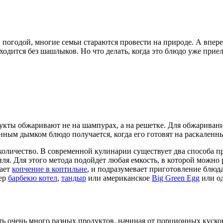
огодой, многие семьи стараются провести на природе. А впереди
бходится без шашлыков. Но что делать, когда это блюдо уже при
укты обжаривают не на шампурах, а на решетке. Для обжариван
нным дымком блюдо получается, когда его готовят на раскаленны
 количество. В современной кулинарии существует два способа 
ля. Для этого метода подойдет любая емкость, в которой можно
нает
копчение в коптильне
, и подразумевает приготовление блюд
мер
барбекю котел
,
тандыр
или американское
Big Green Egg
или од
ть очень много разных продуктов, начиная от порционных куско