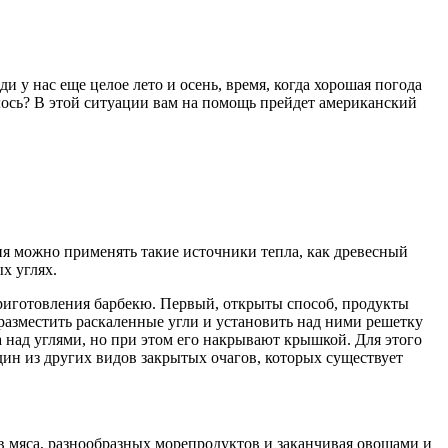
 у нас еще целое лето и осень, время, когда хорошая погода
елось? В этой ситуации вам на помощь прейдет американский
ия можно применять такие источники тепла, как древесный
х углях.
приготовления барбекю. Первый, открыты способ, продукты
 разместить раскаленные угли и установить над ними решетку
а над углями, но при этом его накрывают крышкой. Для этого
ин из других видов закрытых очагов, которых существует
в мяса, разнообразных морепродуктов и заканчивая овощами и