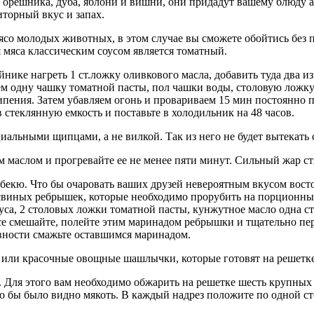
з орешника, дуба, яблони и вишни, они придадут вашему блюду а
иторный вкус и запах.
ясо молодых животных, в этом случае вы сможете обойтись без п
я мяса классическим соусом является томатный.
йнике нагреть 1 ст.ложку оливкового масла, добавить туда два 
яем одну чашку томатной пасты, пол чашки воды, столовую ложку
пения. Затем убавляем огонь и провариваем 15 мин постоянно п
в стеклянную емкость и поставьте в холодильник на 48 часов.
иальными щипцами, а не вилкой. Так из него не будет вытекать 
 маслом и прогревайте ее не менее пяти минут. Сильный жар ст
бекю. Что бы очаровать ваших друзей невероятным вкусом восто
свиных ребрышек, которые необходимо прорубить на порционные 
соуса, 2 столовых ложки томатной пасты, кунжутное масло одна с
Все смешайте, полейте этим маринадом ребрышки и тщательно пер
овности смажьте оставшимся маринадом.
или красочные овощные шашлычки, которые готовят на решетке
. Для этого вам необходимо обжарить на решетке шесть крупны
то бы было видно мякоть. В каждый надрез положите по одной с