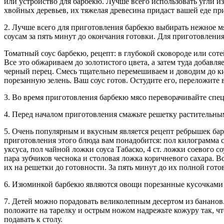
или устройство для барбекю. Лучше всего использовать угли и
хвойных деревьев, их тяжелая древесина придаст вашей еде пр
2. Лучше всего для приготовления барбекю выбирать нежное м
соусам за пять минут до окончания готовки. Для приготовлени
Томатный соус барбекю, рецепт: в глубокой сковороде или соте
Все это обжариваем до золотистого цвета, а затем туда добавл
черный перец. Смесь тщательно перемешиваем и доводим до ки
порезанную зелень. Ваш соус готов. Остудите его, переложите 
3. Во время приготовления барбекю мясо переворачивайте спец
4. Перед началом приготовления смажьте решетку растительным
5. Очень популярным и вкусным является рецепт ребрышек бар
приготовления этого блюда вам понадобится: пол килограмма 
уксуса, пол чайной ложки соуса Табаско, 4 ст. ложки соевого 
пара зубчиков чеснока и столовая ложка коричневого сахара. 
их на решетки до готовности. За пять минут до их полной гот
6. Изюминкой барбекю являются овощи порезанные кусочками 
7. Детей можно порадовать великолепным десертом из бананов
положите на тарелку и острым ножом надрежьте кожуру так, ч
подавать к столу.