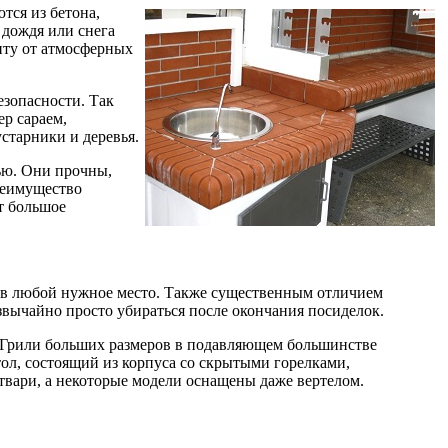
тся из бетона,
 дождя или снега
иту от атмосферных
езопасности. Так
р сараем,
старники и деревья.
ью. Они прочны,
реимущество
т большое
и в любой нужное место. Также существенным отличием
езвычайно просто убираться после окончания посиделок.
. Грили больших размеров в подавляющем большинстве
ол, состоящий из корпуса со скрытыми горелками,
вари, а некоторые модели оснащены даже вертелом.