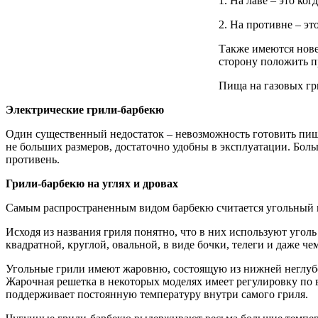
1. На лаве – это ко
2. На противне – это
Также имеются нове
сторону положить п
Пища на газовых гр
Электрические грили-барбекю
Один существенный недостаток – невозможность готовить пищу
не больших размеров, достаточно удобны в эксплуатации. Бо
противень.
Грили-барбекю на углях и дровах
Самым распространенным видом барбекю считается угольный и
Исходя из названия гриля понятно, что в них используют угол
квадратной, круглой, овальной, в виде бочки, телеги и даже че
Угольные грили имеют жаровню, состоящую из нижней неглубок
Жарочная решетка в некоторых моделях имеет регулировку по
поддерживает постоянную температуру внутри самого гриля.