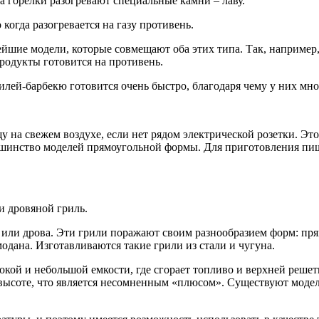
гда горелки разогревают специальные камни – лаву.
 когда разогревается на газу противень.
йшие модели, которые совмещают оба этих типа. Так, например,
родукты готовится на противень.
илей-барбекю готовится очень быстро, благодаря чему у них мн
 на свежем воздухе, если нет рядом электрической розетки. Эт
льшинство моделей прямоугольной формы. Для приготовления пи
 дровяной гриль.
ь или дрова. Эти грили поражают своим разнообразием форм: пр
модана. Изготавливаются такие грили из стали и чугуна.
ой и небольшой емкости, где сгорает топливо и верхней решет
 высоте, что является несомненным «плюсом». Существуют мод