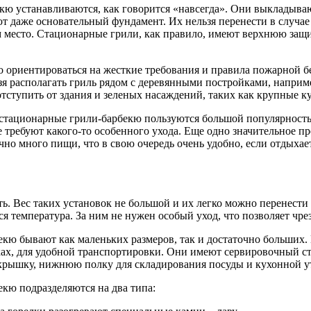
кю устанавливаются, как говорится «навсегда». Они выкладываю
т даже основательный фундамент. Их нельзя перенести в случае
ам место. Стационарные грили, как правило, имеют верхнюю защ
 ориентироваться на жесткие требования и правила пожарной б
зя располагать гриль рядом с деревянными постройками, наприме
отступить от здания и зеленых насаждений, таких как крупные ку
, стационарные грили-барбекю пользуются большой популярност
 требуют какого-то особенного ухода. Еще одно значительное п
очно много пищи, что в свою очередь очень удобно, если отдыхае
ь. Вес таких установок не большой и их легко можно перенест
тся температура. За ним не нужен особый уход, что позволяет чр
екю бывают как маленьких размеров, так и достаточно больших
ках, для удобной транспортировки. Они имеют сервировочный ст
ышку, нижнюю полку для складирования посуды и кухонной ут
екю подразделяются на два типа: