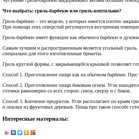
Чугунные грили-барбекю выдерживают весьма большие температ
Что выбрать: гриль-барбекю или гриль-коптильню?
Гриль-барбекю – это модели, у которых имеется плотно закры
При помощи этих отверстий регулируется внутренняя температ
Гриль-барбекю имеет функции как обычного барбекю и духовки
Самым лучшим и распространенным является угольный гриль. 
специально для этого изготовленные брикеты.
Гриль круглой формы, с закрывающейся крышкой позволяет го
Способ 1. Приготовление пищи как на обычном барбекю. При т
Способ 2. Приготовление пищи боковым огнем. Угли находятся 
готовки равномерно со всех сторон: снизу, сверху и с боков.
Способ 3. Копчение продуктов. Угли располагают по краям гри
и опилки из фруктовых деревьев. Пища при таком способе го
Интересные материалы: