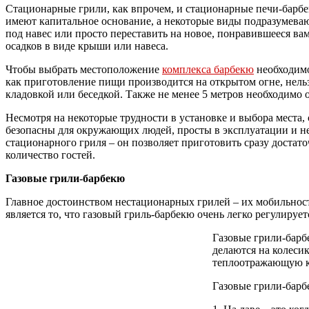
Стационарные грили, как впрочем, и стационарные печи-барбе
имеют капитальное основание, а некоторые виды подразумеваю
под навес или просто переставить на новое, понравившееся в
осадков в виде крыши или навеса.
Чтобы выбрать местоположение
комплекса барбекю
необходимо
как приготовление пищи производится на открытом огне, нель
кладовкой или беседкой. Также не менее 5 метров необходимо 
Несмотря на некоторые трудности в установке и выбора места
безопасны для окружающих людей, просты в эксплуатации и не
стационарного гриля – он позволяет приготовить сразу достат
количество гостей.
Газовые грили-барбекю
Главное достоинством нестационарных грилей – их мобильност
является то, что газовый гриль-барбекю очень легко регулируе
Газовые грили-барб
делаются на колеси
теплоотражающую кр
Газовые грили-барб