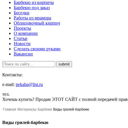
Барбекю из кирпича
Барбекю под заказ
Беседки
Работы из мрамора
Облицовочный кирпич
Проекты
О компании
Статьи
Новости
Сделать своими руками
Вакансии
Контакты:
e-mail:
pekaba@list.ru
тел.
Хочешь купить?
Продам ЭТОТ САЙТ с полной передачей прав
Главная
Материалы
Барбекю
Виды грилей-барбекю
Виды грилей-барбекю