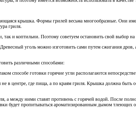
уры, и поэтому имеется возможность использовать в качестве 
вающаяся крышка. Формы грилей весьма многообразные. Они име
ура гриля.
, так и коптильни. Поэтому советуем остановить свой выбор на
Древесный уголь можно изготовить сами путем сжигания дров, 
товить различными способами:
аком способе готовки горячие угли располагаются непосредств
не в центре, где пища, а по краям гриля. Крышка должна быть 
ля, а между ними ставят противень с горячей водой. После полн
товки будет пропитываться ароматизированным дымом тлеющих 