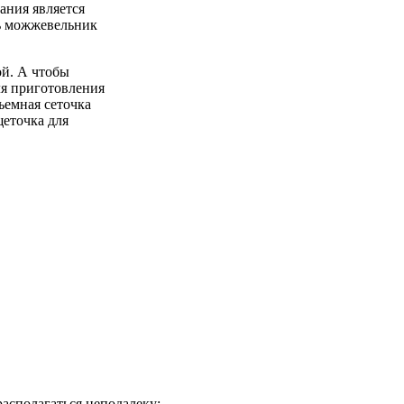
ания является
ть можжевельник
ой. А чтобы
ля приготовления
ъемная сеточка
щеточка для
асполагаться неподалеку;