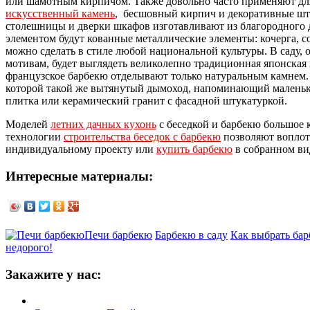
или шамотным кирпичом. Также довольно часто применяют д
искусственный камень
, бесшовный кирпич и декоративные шт
столешницы и дверки шкафов изготавливают из благородного 
элементом будут кованные металлические элементы: кочерга, 
можно сделать в стиле любой национальной культуры. В саду,
мотивам, будет выглядеть великолепно традиционная японская п
французское барбекю отделывают только натуральным камнем
которой такой же вытянутый дымоход, напоминающий маленький
плитка или керамический гранит с фасадной штукатуркой.
Моделей
летних дачных кухонь
с беседкой и барбекю большое 
технологии
строительства беседок с барбекю
позволяют воплоти
индивидуальному проекту или
купить барбекю
в собранном ви
Интересные материалы:
Печи барбекю
Барбекю в саду
Как выбрать ба
недорого!
Закажите у нас: