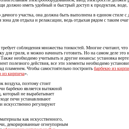
щи должно иметь удобный и быстрый доступ к продуктам, воде, 
 дачного участка, она должна быть выполнена в едином стиле с
зона для отдыха и релаксации, ведь отдыхая рядом с таким очаг
требует соблюдения множества тонкостей. Многие считают, что 
у для гриля, и можно начинать готовить. Но на самом деле это н
Также необходимо учитывать и другие нюансы: установка вертел
ент полезного действия, все эти элементы необходимо установи
ад пламенем. Чтобы самостоятельно построить
барбекю из кирп
ю из кирпича
».
к воздуха, поэтому стоит
чи барбекю является вытяжной
, который не вырабатывает
оходе печи устанавливают
 и искусственно регулируют
материалы как искусственного,
печи, декорированные огнеупорным