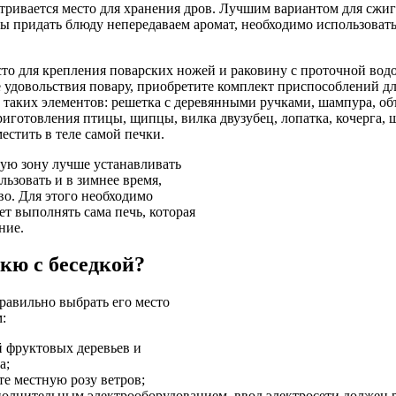
тривается место для хранения дров. Лучшим вариантом для сжиг
обы придать блюду непередаваем аромат, необходимо использова
сто для крепления поварских ножей и раковину с проточной вод
 удовольствия повару, приобретите комплект приспособлений д
з таких элементов: решетка с деревянными ручками, шампура, об
иготовления птицы, щипцы, вилка двузубец, лопатка, кочерга, 
естить в теле самой печки.
ую зону лучше устанавливать
льзовать и в зимнее время,
о. Для этого необходимо
ет выполнять сама печь, которая
ние.
кю с беседкой?
равильно выбрать его место
:
й фруктовых деревьев и
а;
е местную розу ветров;
олнительным электрооборудованием, ввод электросети должен р