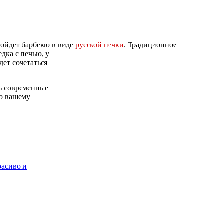
одойдет барбекю в виде
русской печки
. Традиционное
дка с печью, у
ет сочетаться
дь современные
по вашему
расиво и