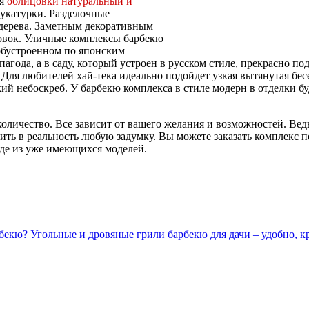
ля
облицовки натуральный и
укатурки. Разделочные
дерева. Заметным декоративным
совок. Уличные комплексы барбекю
 обустроенном по японским
агода, а в саду, который устроен в русском стиле, прекрасно п
.
Для любителей хай-тека идеально подойдет узкая вытянутая бесе
 небоскреб. У барбекю комплекса в стиле модерн в отделки буд
количество. Все зависит от вашего желания и возможностей. Ве
ть в реальность любую задумку. Вы можете заказать комплекс 
де из уже имеющихся моделей.
рбекю?
Угольные и дровяные грили барбекю для дачи – удобно, к