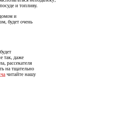
посуде и топливу.
 домом и
ом, будет очень
будет
е так, даже
а, рассекателя
ть на тщательно
ича
читайте нашу