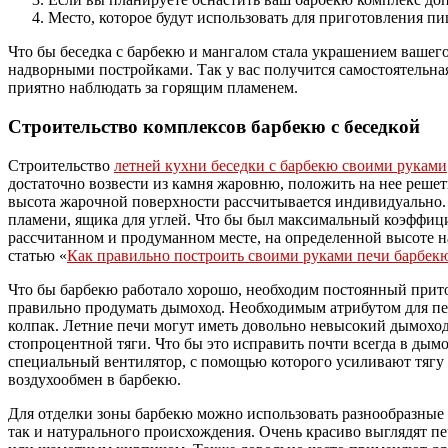
Место, которое будут использовать для приготовления пи
Что бы беседка с барбекю и мангалом стала украшением вашего
надворными постройками. Так у вас получится самостоятельная 
приятно наблюдать за горящим пламенем.
Строительство комплексов барбекю с беседкой
Строительство
летней кухни беседки с барбекю своими руками
достаточно возвести из камня жаровню, положить на нее решетк
высота жарочной поверхности рассчитывается индивидуально. 
пламени, ящика для углей. Что бы был максимальный коэффици
рассчитанном и продуманном месте, на определенной высоте н
статью «
Как правильно построить своими руками печи барбек
Что бы барбекю работало хорошо, необходим постоянный прито
правильно продумать дымоход. Необходимым атрибутом для пе
колпак. Летние печи могут иметь довольно невысокий дымоход
стопроцентной тяги. Что бы это исправить почти всегда в дым
специальный вентилятор, с помощью которого усиливают тягу
воздухообмен в барбекю.
Для отделки зоны барбекю можно использовать разнообразные 
так и натурального происхождения. Очень красиво выглядят 