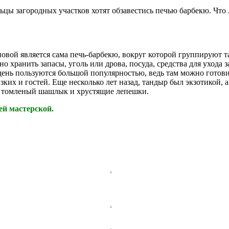
ельцы загородных участков хотят обзавестись печью барбекю. Ч
овой является сама печь-барбекю, вокруг которой группируют т
о хранить запасы, уголь или дрова, посуда, средства для ухода 
ень пользуются большой популярностью, ведь там можно готов
ких и гостей. Еще несколько лет назад, тандыр был экзотикой, а
ий томленый шашлык и хрустящие лепешки.
ей мастерской.