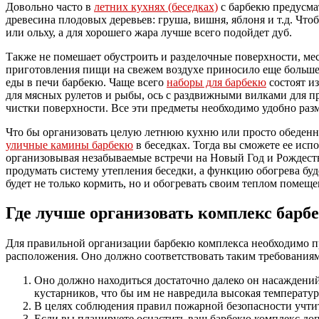
Довольно часто в
летних кухнях (беседках)
с барбекю предусма
древесина плодовых деревьев: груша, вишня, яблоня и т.д. Чт
или ольху, а для хорошего жара лучше всего подойдет дуб.
Также не помешает обустроить и разделочные поверхности, ме
приготовления пищи на свежем воздухе приносило еще больше
еды в печи барбекю. Чаще всего
наборы для барбекю
состоят и
для мясных рулетов и рыбы, ось с раздвижными вилками для пр
чистки поверхности. Все эти предметы необходимо удобно разм
Что бы организовать целую летнюю кухню или просто обеденн
уличные камины барбекю
в беседках. Тогда вы сможете ее испо
организовывая незабываемые встречи на Новый Год и Рождеств
продумать систему утепления беседки, а функцию обогрева буд
будет не только кормить, но и обогревать своим теплом помеще
Где лучше организовать комплекс барбе
Для правильной организации барбекю комплекса необходимо п
расположения. Оно должно соответствовать таким требованиям
Оно должно находиться достаточно далеко он насаждени
кустарников, что бы им не навредила высокая температур
В целях соблюдения правил пожарной безопасности учтит
Если вы планируете оснастить ваш барбекю комплекс доп